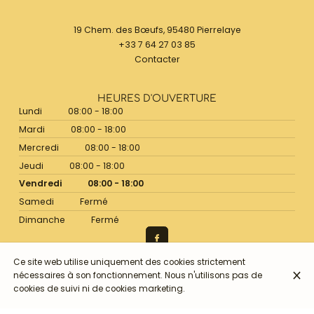
19 Chem. des Bœufs, 95480 Pierrelaye
+33 7 64 27 03 85
Contacter
HEURES D'OUVERTURE
Lundi
08:00 - 18:00
Mardi
08:00 - 18:00
Mercredi
08:00 - 18:00
Jeudi
08:00 - 18:00
Vendredi
08:00 - 18:00
Samedi
Fermé
Dimanche
Fermé
Ce site web utilise uniquement des cookies strictement
nécessaires à son fonctionnement. Nous n'utilisons pas de
© Maison Lagrene 2026
cookies de suivi ni de cookies marketing.
Mentions légales
Protection des données
Paramètres des cookies
Créé par Partoo
Connexion